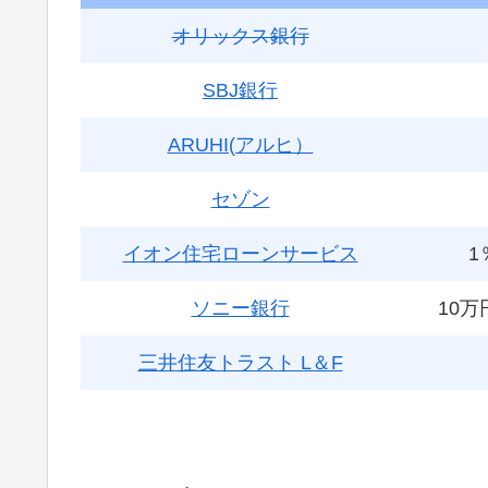
オリックス銀行
SBJ銀行
ARUHI(アルヒ）
セゾン
イオン住宅ローンサービス
1
ソニー銀行
10万
三井住友トラスト L＆F