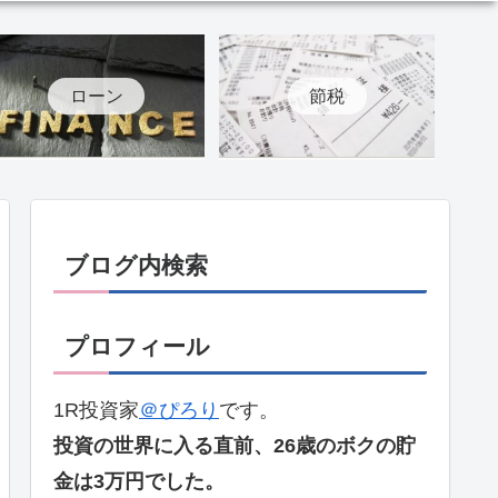
ローン
節税
ブログ内検索
プロフィール
1R投資家
＠ぴろり
です。
投資の世界に入る直前、26歳のボクの貯
金は3万円でした。