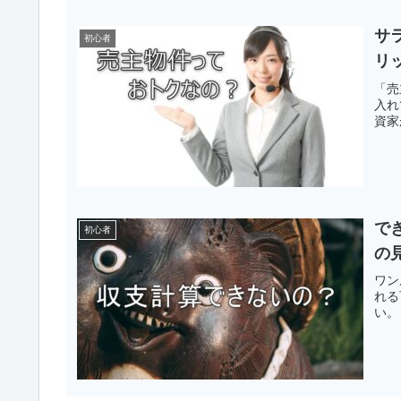
サ
初心者
リ
「売
入れ
資家
で
初心者
の
ワン
れる
い。