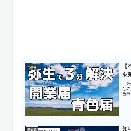
【
初心者
を
［弥
なの
色申
知
初心者