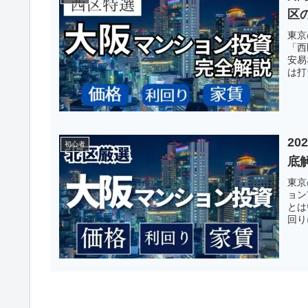
区
東京
「西
安易
は打
2
初心者
底
東京
ョン
とは
回り