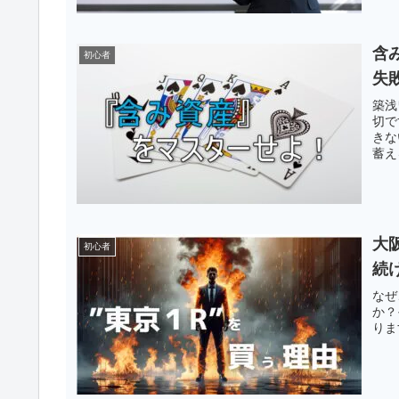
含
初心者
失
築浅
切で
きな
蓄え
大
初心者
続
なぜ
か？
りま