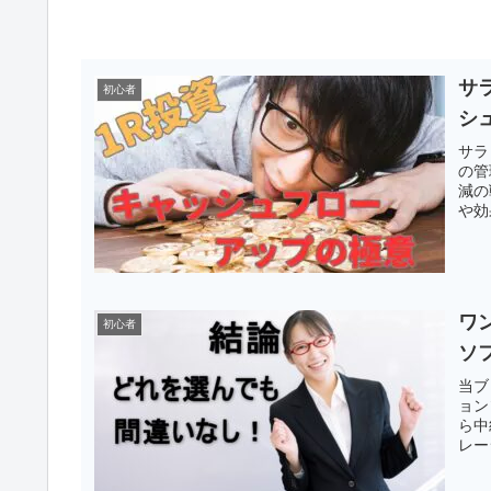
サ
初心者
シ
サラ
の管
減の
や効
のス
ワ
初心者
ソ
当ブ
ョン
ら中
レー