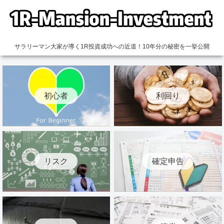
サラリーマン大家が導く1R投資成功への近道！10年分の秘密を一挙公開
初心者
利回り
リスク
確定申告