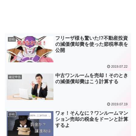
フリーザ様も驚いた!?不動産投資
節税
の減価償却費を使った節税率表を
公開
2019.07.22
中古ワンルームを売却！そのとき
確定申告
の減価償却費はこう計算する
2019.07.19
ワォ！そんなに？ワンルームマン
節税
ション売却の税金をドーンと計算
するよ