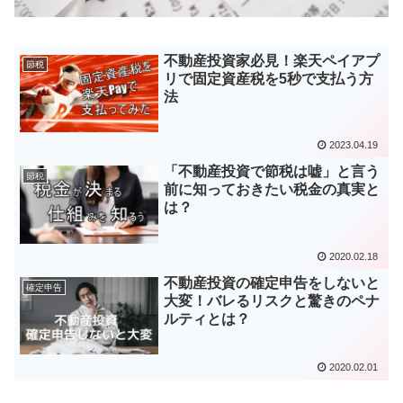
不動産投資家必見！楽天ペイアプ
節税
リで固定資産税を5秒で支払う方
法
2023.04.19
「不動産投資で節税は嘘」と言う
節税
前に知っておきたい税金の真実と
は？
2020.02.18
不動産投資の確定申告をしないと
確定申告
大変！バレるリスクと驚きのペナ
ルティとは？
2020.02.01