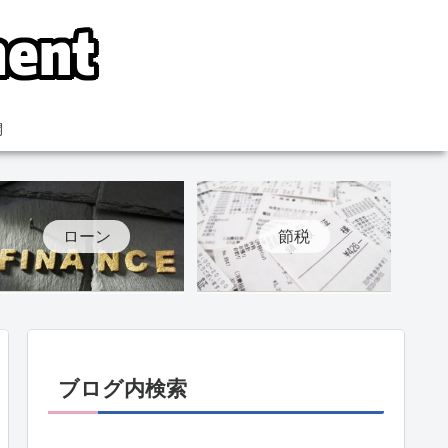
開
ローン
節税
ブログ内検索