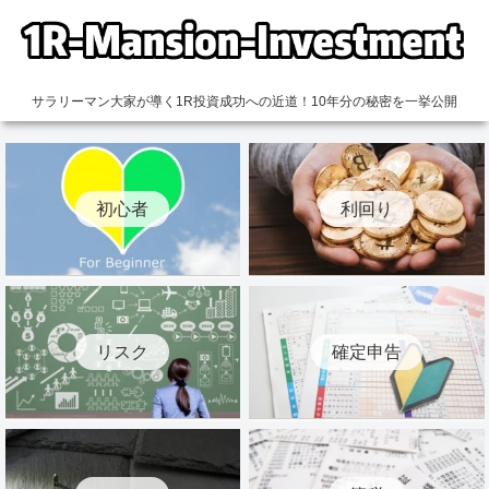
サラリーマン大家が導く1R投資成功への近道！10年分の秘密を一挙公開
初心者
利回り
リスク
確定申告