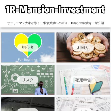
サラリーマン大家が導く1R投資成功への近道！10年分の秘密を一挙公開
初心者
利回り
リスク
確定申告