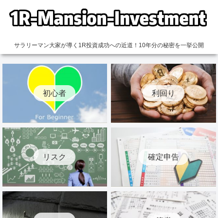
サラリーマン大家が導く1R投資成功への近道！10年分の秘密を一挙公開
初心者
利回り
リスク
確定申告