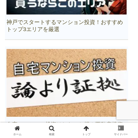
神戸でスタートするマンション投資！おすすめ
トップ3エリアを厳選
自宅マンション投資はしないと損！不動産投資
家がするとこうなった
ホーム
検索
トップ
サイドバー