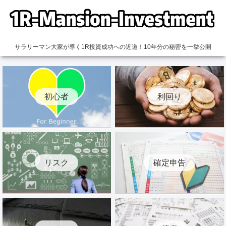
サラリーマン大家が導く1R投資成功への近道！10年分の秘密を一挙公開
初心者
利回り
リスク
確定申告