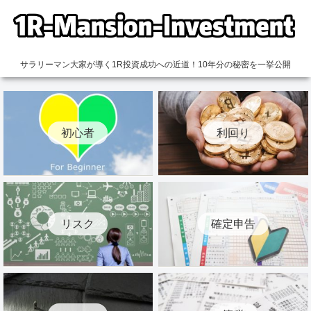
サラリーマン大家が導く1R投資成功への近道！10年分の秘密を一挙公開
初心者
利回り
リスク
確定申告