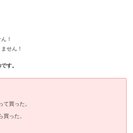
せん！
りません！
のです。
って買った。
ら買った。