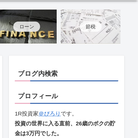
ローン
節税
ブログ内検索
プロフィール
1R投資家
＠ぴろり
です。
投資の世界に入る直前、26歳のボクの貯
金は3万円でした。