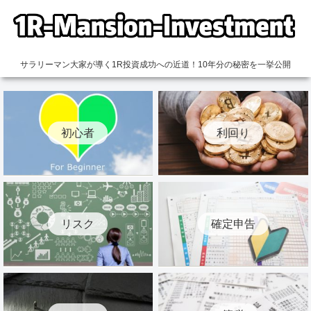
サラリーマン大家が導く1R投資成功への近道！10年分の秘密を一挙公開
初心者
利回り
リスク
確定申告