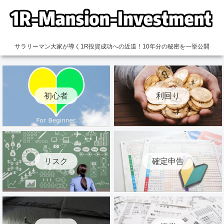
サラリーマン大家が導く1R投資成功への近道！10年分の秘密を一挙公開
初心者
利回り
リスク
確定申告