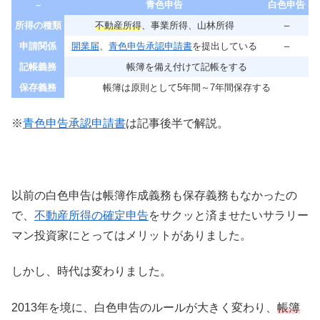
–
青色申告
白色申告
所得の種類
不動産所得
、事業所得、山林所得
–
申請関係
開業届
、
青色申告承認申請書
を提出している
–
記帳義務
帳簿を備え付けて記帳をする
保存義務
帳簿は原則として5年間～7年間保存する
※
青色申告承認申請書
は記事後半で解説。
以前の白色申告は帳簿作成義務も保存義務もなかったの
で、
不動産所得の確定申告
をサクッと済ませたいサラリー
マン投資家にとってはメリットがありました。
しかし、時代は変わりました。
2013年を境に、白色申告のルールが大きく変わり、
帳簿