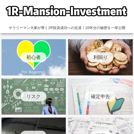
サラリーマン大家が導く1R投資成功への近道！10年分の秘密を一挙公開
初心者
利回り
リスク
確定申告