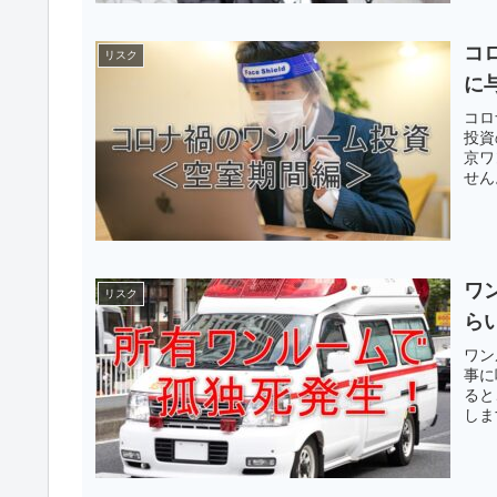
コ
リスク
に
コロ
投資
京ワ
せん
ワ
リスク
ら
ワン
事に
ると
しま