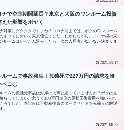
2021.11.23
ロナで空室期間延長？東京と大阪のワンルーム投資
与えた影響をボヤく
ナ対策にクタクタですよね？コロナ前までは、ボクのワンルーム
のすべてにおいて東京優位でした。しかしながら、コロナ禍の東
ンルームはいったん退去したら、次の入居者がなかなか決まりま
。
2021.11.14
ンルームで事故発生！孤独死で227万円の請求を喰
いヘコむ
ルームの孤独死事故は対岸の火事と思っていませんか？ボクは見
喰らってしまい、危うく100万円単位の原状回復費用を強いられ
ころでした。本記事は不動産投資のダークサイドを赤裸々に解説
す。
2021.09.28