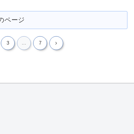
のページ
次
3
…
7
へ