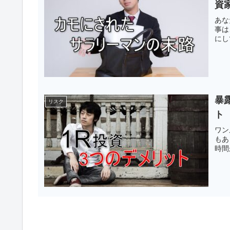
資
あな
事は
にし
暴
リスク
ト
ワン
もあ
時間