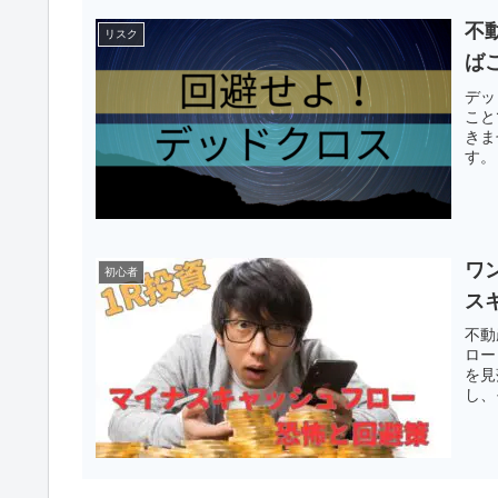
不
リスク
ば
デッ
こと
きま
す。
ワ
初心者
ス
不動
ロー
を見
し、
か？