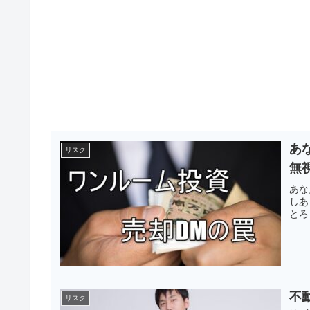
あ
リスク
無
あな
しあ
とろ
不
リスク