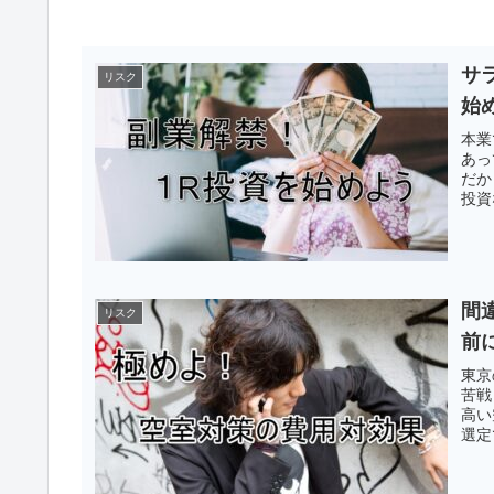
サ
リスク
始
本業
あっ
だか
投資
間
リスク
前
東京
苦戦
高い
選定